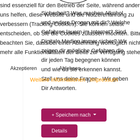
sind essenziell für den Betrieb der Seite, während ande
Sicherheit? Was machen Alkohol
uns helfen, diese Website und die Nutzererfahrung zu
und andere Drogen mit dir? Welche
verbessern (Tracking Cookies). Sie können selbst
Gefahren lauern im Internet? Sind
entscheiden, ob Sie die Cookies zulassen möchten. Bitt
Digitale Medien immer sicher? Wir
beachten Sie, dass bei einer Ablehnung womöglich nich
zeigen dir mögliche Gefahren die
mehr alle Funktionalitäten der Seite zur Verfügung stehe
dir jeden Tag begegnen können
Akzeptieren
Ablehnen
und wie du sie erkennen kannst.
Stell uns deine Fragen - Wir geben
Weitere Informationen
|
Impressum
Dir Antworten.
Speichern nach
Details