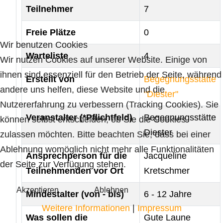
Teilnehmer
7
Freie Plätze
0
Wir benutzen Cookies
Warteliste
4
Wir nutzen Cookies auf unserer Website. Einige von
ihnen sind essenziell für den Betrieb der Seite, während
Erstellt von
Begegnungsstätte
andere uns helfen, diese Website und die
"Diester"
Nutzererfahrung zu verbessern (Tracking Cookies). Sie
Veranstalter (*Pflichtfeld)
Begegnungsstätte
können selbst entscheiden, ob Sie die Cookies
Diester
zulassen möchten. Bitte beachten Sie, dass bei einer
Ablehnung womöglich nicht mehr alle Funktionalitäten
Ansprechperson für die
Jacqueline
der Seite zur Verfügung stehen.
Teilnehmenden vor Ort
Kretschmer
Akzeptieren
Ablehnen
Mindestalter (von - bis)
6 - 12 Jahre
Weitere Informationen
|
Impressum
Was sollen die
Gute Laune