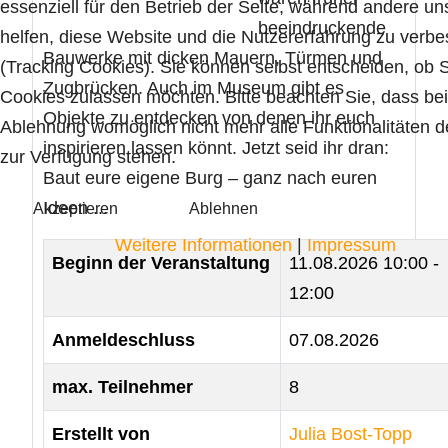
essenziell für den Betrieb der Seite, während andere un
beeindruckende
helfen, diese Website und die Nutzererfahrung zu verbe
Bauwerke mit dicken Mauern, Türmen und
(Tracking Cookies). Sie können selbst entscheiden, ob S
Zugbrücken. Auch im Museum gibt es
Cookies zulassen möchten. Bitte beachten Sie, dass bei
Objekte zu entdecken von denen ihr euch
Ablehnung womöglich nicht mehr alle Funktionalitäten d
inspirieren lassen könnt. Jetzt seid ihr dran:
zur Verfügung stehen.
Baut eure eigene Burg – ganz nach euren
Ideen ...
Akzeptieren
Ablehnen
Weitere Informationen
|
Impressum
Beginn der Veranstaltung
11.08.2026
10:00 -
12:00
Anmeldeschluss
07.08.2026
max. Teilnehmer
8
Erstellt von
Julia Bost-Topp