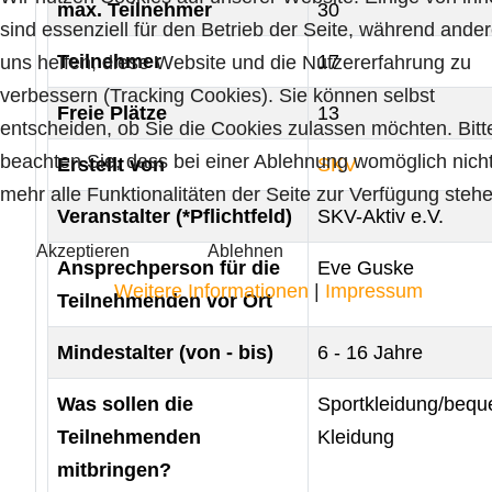
max. Teilnehmer
30
sind essenziell für den Betrieb der Seite, während ande
Teilnehmer
17
uns helfen, diese Website und die Nutzererfahrung zu
verbessern (Tracking Cookies). Sie können selbst
Freie Plätze
13
entscheiden, ob Sie die Cookies zulassen möchten. Bitt
beachten Sie, dass bei einer Ablehnung womöglich nich
Erstellt von
SKV
mehr alle Funktionalitäten der Seite zur Verfügung stehe
Veranstalter (*Pflichtfeld)
SKV-Aktiv e.V.
Akzeptieren
Ablehnen
Ansprechperson für die
Eve Guske
Weitere Informationen
|
Impressum
Teilnehmenden vor Ort
Mindestalter (von - bis)
6 - 16 Jahre
Was sollen die
Sportkleidung/beq
Teilnehmenden
Kleidung
mitbringen?