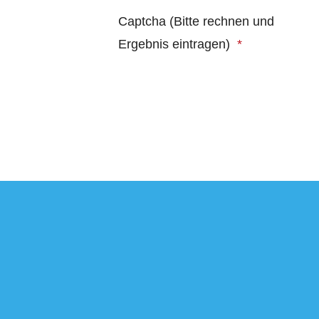
Honeypot, bitte lassen Sie dieses F
Captcha (Bitte rechnen und
Ergebnis eintragen)